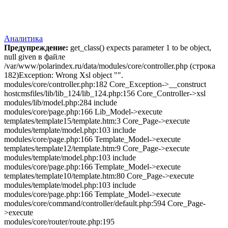
Аналитика
Предупреждение:
get_class() expects parameter 1 to be object,
null given в файле
/var/www/polarindex.ru/data/modules/core/controller.php (строка
182)Exception: Wrong Xsl object "".
modules/core/controller.php:182 Core_Exception->__construct
hostcmsfiles/lib/lib_124/lib_124.php:156 Core_Controller->xsl
modules/lib/model.php:284 include
modules/core/page.php:166 Lib_Model->execute
templates/template15/template.htm:3 Core_Page->execute
modules/template/model.php:103 include
modules/core/page.php:166 Template_Model->execute
templates/template12/template.htm:9 Core_Page->execute
modules/template/model.php:103 include
modules/core/page.php:166 Template_Model->execute
templates/template10/template.htm:80 Core_Page->execute
modules/template/model.php:103 include
modules/core/page.php:166 Template_Model->execute
modules/core/command/controller/default.php:594 Core_Page-
>execute
modules/core/router/route.php:195