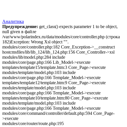
Аналитика
Предупреждение:
get_class() expects parameter 1 to be object,
null given в файле
/var/www/polarindex.ru/data/modules/core/controller.php (строка
182)Exception: Wrong Xsl object "".
modules/core/controller.php:182 Core_Exception->__construct
hostcmsfiles/lib/lib_124/lib_124.php:156 Core_Controller->xsl
modules/lib/model.php:284 include
modules/core/page.php:166 Lib_Model->execute
templates/template15/template.htm:3 Core_Page->execute
modules/template/model.php:103 include
modules/core/page.php:166 Template_Model->execute
templates/template12/template.htm:9 Core_Page->execute
modules/template/model.php:103 include
modules/core/page.php:166 Template_Model->execute
templates/template10/template.htm:80 Core_Page->execute
modules/template/model.php:103 include
modules/core/page.php:166 Template_Model->execute
modules/core/command/controller/default.php:594 Core_Page-
>execute
modules/core/router/route.php:195