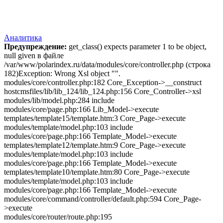
Аналитика
Предупреждение:
get_class() expects parameter 1 to be object,
null given в файле
/var/www/polarindex.ru/data/modules/core/controller.php (строка
182)Exception: Wrong Xsl object "".
modules/core/controller.php:182 Core_Exception->__construct
hostcmsfiles/lib/lib_124/lib_124.php:156 Core_Controller->xsl
modules/lib/model.php:284 include
modules/core/page.php:166 Lib_Model->execute
templates/template15/template.htm:3 Core_Page->execute
modules/template/model.php:103 include
modules/core/page.php:166 Template_Model->execute
templates/template12/template.htm:9 Core_Page->execute
modules/template/model.php:103 include
modules/core/page.php:166 Template_Model->execute
templates/template10/template.htm:80 Core_Page->execute
modules/template/model.php:103 include
modules/core/page.php:166 Template_Model->execute
modules/core/command/controller/default.php:594 Core_Page-
>execute
modules/core/router/route.php:195