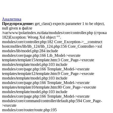
Аналитика
Предупреждение:
get_class() expects parameter 1 to be object,
null given в файле
/var/www/polarindex.ru/data/modules/core/controller.php (строка
182)Exception: Wrong Xsl object "".
modules/core/controller.php:182 Core_Exception->__construct
hostcmsfiles/lib/lib_124/lib_124.php:156 Core_Controller->xsl
modules/lib/model.php:284 include
modules/core/page.php:166 Lib_Model->execute
templates/template15/template.htm:3 Core_Page->execute
modules/template/model.php:103 include
modules/core/page.php:166 Template_Model->execute
templates/template12/template.htm:9 Core_Page->execute
modules/template/model.php:103 include
modules/core/page.php:166 Template_Model->execute
templates/template10/template.htm:80 Core_Page->execute
modules/template/model.php:103 include
modules/core/page.php:166 Template_Model->execute
modules/core/command/controller/default.php:594 Core_Page-
>execute
modules/core/router/route.php:195