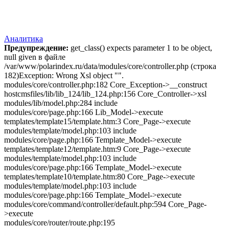
Аналитика
Предупреждение:
get_class() expects parameter 1 to be object,
null given в файле
/var/www/polarindex.ru/data/modules/core/controller.php (строка
182)Exception: Wrong Xsl object "".
modules/core/controller.php:182 Core_Exception->__construct
hostcmsfiles/lib/lib_124/lib_124.php:156 Core_Controller->xsl
modules/lib/model.php:284 include
modules/core/page.php:166 Lib_Model->execute
templates/template15/template.htm:3 Core_Page->execute
modules/template/model.php:103 include
modules/core/page.php:166 Template_Model->execute
templates/template12/template.htm:9 Core_Page->execute
modules/template/model.php:103 include
modules/core/page.php:166 Template_Model->execute
templates/template10/template.htm:80 Core_Page->execute
modules/template/model.php:103 include
modules/core/page.php:166 Template_Model->execute
modules/core/command/controller/default.php:594 Core_Page-
>execute
modules/core/router/route.php:195