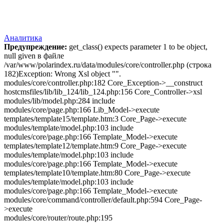
Аналитика
Предупреждение:
get_class() expects parameter 1 to be object,
null given в файле
/var/www/polarindex.ru/data/modules/core/controller.php (строка
182)Exception: Wrong Xsl object "".
modules/core/controller.php:182 Core_Exception->__construct
hostcmsfiles/lib/lib_124/lib_124.php:156 Core_Controller->xsl
modules/lib/model.php:284 include
modules/core/page.php:166 Lib_Model->execute
templates/template15/template.htm:3 Core_Page->execute
modules/template/model.php:103 include
modules/core/page.php:166 Template_Model->execute
templates/template12/template.htm:9 Core_Page->execute
modules/template/model.php:103 include
modules/core/page.php:166 Template_Model->execute
templates/template10/template.htm:80 Core_Page->execute
modules/template/model.php:103 include
modules/core/page.php:166 Template_Model->execute
modules/core/command/controller/default.php:594 Core_Page-
>execute
modules/core/router/route.php:195