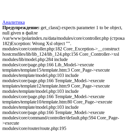
Аналитика
Предупреждение:
get_class() expects parameter 1 to be object,
null given в файле
/var/www/polarindex.ru/data/modules/core/controller.php (строка
182)Exception: Wrong Xsl object "".
modules/core/controller.php:182 Core_Exception->__construct
hostcmsfiles/lib/lib_124/lib_124.php:156 Core_Controller->xsl
modules/lib/model.php:284 include
modules/core/page.php:166 Lib_Model->execute
templates/template15/template.htm:3 Core_Page->execute
modules/template/model.php:103 include
modules/core/page.php:166 Template_Model->execute
templates/template12/template.htm:9 Core_Page->execute
modules/template/model.php:103 include
modules/core/page.php:166 Template_Model->execute
templates/template10/template.htm:80 Core_Page->execute
modules/template/model.php:103 include
modules/core/page.php:166 Template_Model->execute
modules/core/command/controller/default.php:594 Core_Page-
>execute
modules/core/router/route.php:195