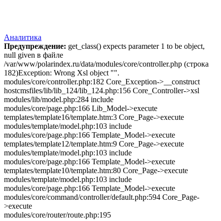
Аналитика
Предупреждение:
get_class() expects parameter 1 to be object,
null given в файле
/var/www/polarindex.ru/data/modules/core/controller.php (строка
182)Exception: Wrong Xsl object "".
modules/core/controller.php:182 Core_Exception->__construct
hostcmsfiles/lib/lib_124/lib_124.php:156 Core_Controller->xsl
modules/lib/model.php:284 include
modules/core/page.php:166 Lib_Model->execute
templates/template16/template.htm:3 Core_Page->execute
modules/template/model.php:103 include
modules/core/page.php:166 Template_Model->execute
templates/template12/template.htm:9 Core_Page->execute
modules/template/model.php:103 include
modules/core/page.php:166 Template_Model->execute
templates/template10/template.htm:80 Core_Page->execute
modules/template/model.php:103 include
modules/core/page.php:166 Template_Model->execute
modules/core/command/controller/default.php:594 Core_Page-
>execute
modules/core/router/route.php:195