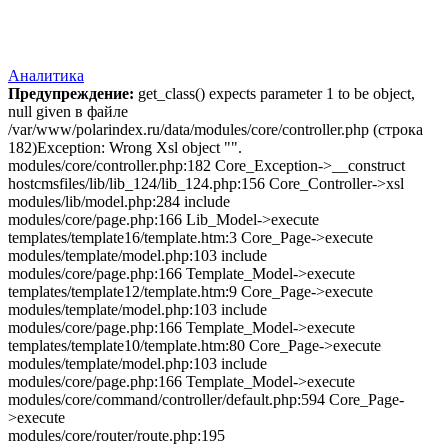
Аналитика
Предупреждение:
get_class() expects parameter 1 to be object,
null given в файле
/var/www/polarindex.ru/data/modules/core/controller.php (строка
182)Exception: Wrong Xsl object "".
modules/core/controller.php:182 Core_Exception->__construct
hostcmsfiles/lib/lib_124/lib_124.php:156 Core_Controller->xsl
modules/lib/model.php:284 include
modules/core/page.php:166 Lib_Model->execute
templates/template16/template.htm:3 Core_Page->execute
modules/template/model.php:103 include
modules/core/page.php:166 Template_Model->execute
templates/template12/template.htm:9 Core_Page->execute
modules/template/model.php:103 include
modules/core/page.php:166 Template_Model->execute
templates/template10/template.htm:80 Core_Page->execute
modules/template/model.php:103 include
modules/core/page.php:166 Template_Model->execute
modules/core/command/controller/default.php:594 Core_Page-
>execute
modules/core/router/route.php:195