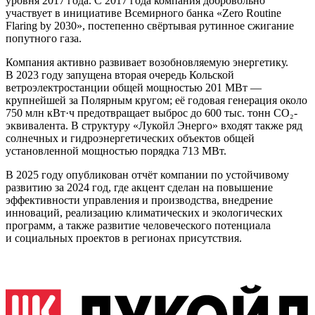
уровня 2017 года. С 2017 года компания добровольно
участвует в инициативе Всемирного банка «Zero Routine
Flaring by 2030», постепенно свёртывая рутинное сжигание
попутного газа.
Компания активно развивает возобновляемую энергетику.
В 2023 году запущена вторая очередь Кольской
ветроэлектростанции общей мощностью 201 МВт —
крупнейшей за Полярным кругом; её годовая генерация около
750 млн кВт·ч предотвращает выброс до 600 тыс. тонн CO₂-
эквивалента. В структуру «Лукойл Энерго» входят также ряд
солнечных и гидроэнергетических объектов общей
установленной мощностью порядка 713 МВт.
В 2025 году опубликован отчёт компании по устойчивому
развитию за 2024 год, где акцент сделан на повышение
эффективности управления и производства, внедрение
инноваций, реализацию климатических и экологических
программ, а также развитие человеческого потенциала
и социальных проектов в регионах присутствия.