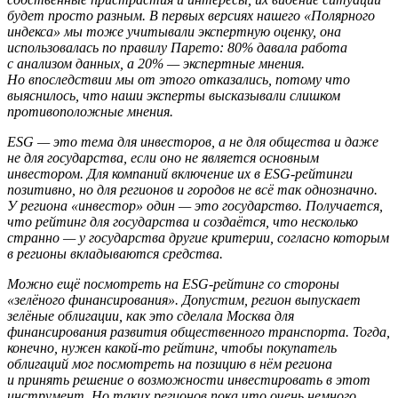
будет просто разным. В первых версиях нашего «Полярного
индекса» мы тоже учитывали экспертную оценку, она
использовалась по правилу Парето: 80% давала работа
с анализом данных, а 20% — экспертные мнения.
Но впоследствии мы от этого отказались, потому что
выяснилось, что наши эксперты высказывали слишком
противоположные мнения.
ESG — это тема для инвесторов, а не для общества и даже
не для государства, если оно не является основным
инвестором. Для компаний включение их в ESG-рейтинги
позитивно, но для регионов и городов не всё так однозначно.
У региона «инвестор» один — это государство. Получается,
что рейтинг для государства и создаётся, что несколько
странно — у государства другие критерии, согласно которым
в регионы вкладываются средства.
Можно ещё посмотреть на ESG-рейтинг со стороны
«зелёного финансирования». Допустим, регион выпускает
зелёные облигации, как это сделала Москва для
финансирования развития общественного транспорта. Тогда,
конечно, нужен какой-то рейтинг, чтобы покупатель
облигаций мог посмотреть на позицию в нём региона
и принять решение о возможности инвестировать в этот
инструмент. Но таких регионов пока что очень немного.